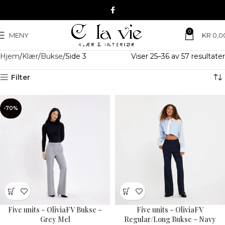
0
MENY
KR
0,0
Hjem
Klær
Bukse
Side 3
Viser 25–36 av 57 resultater
Filter
-70%
Five units – OliviaFV Bukse –
Five units – OliviaFV
Grey Mel
Regular/Long Bukse – Navy