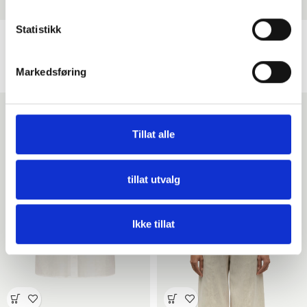
Samsøe – Samina ls Skjorte –
Samsøe – Samina ss Skjorte –
Statistikk
Silver Sage
Clear Blue Stripe
Skjorte
Skjorte
Markedsføring
kr
1,199,00
kr
1,299,00
Tillat alle
tillat utvalg
Ikke tillat