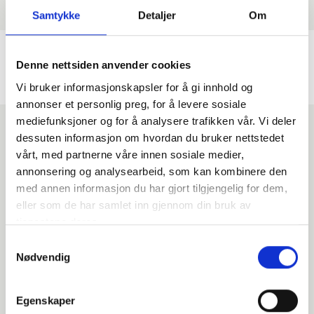
Samtykke
Detaljer
Om
Samsøe – Samajana Skjorte –
Samsøe – Samina ls Skjorte –
Black
Salute Blå
Denne nettsiden anvender cookies
Skjorte
Skjorte
Vi bruker informasjonskapsler for å gi innhold og
kr
999,00
kr
1,199,00
annonser et personlig preg, for å levere sosiale
mediefunksjoner og for å analysere trafikken vår. Vi deler
dessuten informasjon om hvordan du bruker nettstedet
vårt, med partnerne våre innen sosiale medier,
annonsering og analysearbeid, som kan kombinere den
med annen informasjon du har gjort tilgjengelig for dem,
eller som de har samlet inn gjennom din bruk av
tjenestene deres.
Samtykkevalg
Nødvendig
Egenskaper