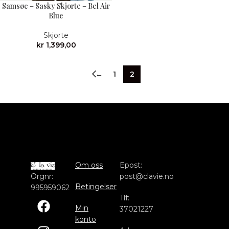
Samsøe – Sasky Skjorte – Bel Air
Blue
Skjorte
kr
1,399,00
←
1
2
Om oss
Epost:
Orgnr:
post@clavie.no
Betingelser
995959062
Tlf:
Min
37021227
konto