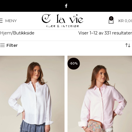
0
MENY
KR
0,0
Hjem
Butikkside
Viser 1–12 av 331 resultater
Filter
-50%