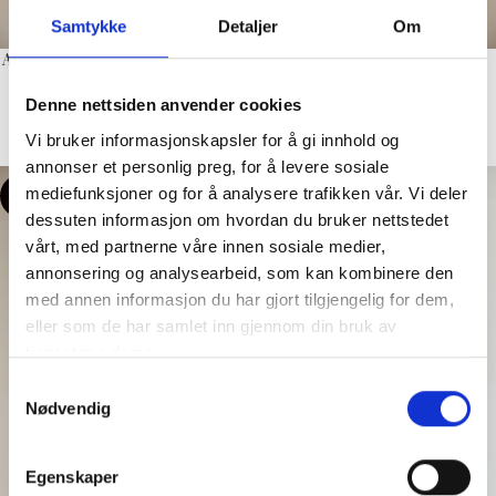
Samtykke
Detaljer
Om
Arnie says – Bosco Heart Veske –
Arnie says – Claire Cabel
Offwhite/Red
Strikkekjole – Offwhite
Denne nettsiden anvender cookies
Veske
Kjole
Vi bruker informasjonskapsler for å gi innhold og
kr
247,00
kr
647,00
kr
495,00
kr
1,295,00
annonser et personlig preg, for å levere sosiale
mediefunksjoner og for å analysere trafikken vår. Vi deler
-50%
-70%
dessuten informasjon om hvordan du bruker nettstedet
vårt, med partnerne våre innen sosiale medier,
annonsering og analysearbeid, som kan kombinere den
med annen informasjon du har gjort tilgjengelig for dem,
eller som de har samlet inn gjennom din bruk av
tjenestene deres.
Samtykkevalg
Nødvendig
Egenskaper