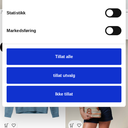
Arnie says – Clement Cabel Topp
Arnie says – Eloise Velvet Skjørt –
Statistikk
– Offwhite
Black
Topp
Skjørt
Markedsføring
kr
747,00
kr
449,00
kr
1,495,00
kr
1,495,00
-50%
-50%
Tillat alle
tillat utvalg
Ikke tillat