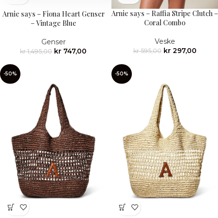
Arnie says – Raffia Stripe Clutch –
Arnie says – Fiona Heart Genser
Coral Combo
– Vintage Blue
Veske
Genser
kr
297,00
kr
747,00
kr
595,00
kr
1,495,00
-50%
-50%