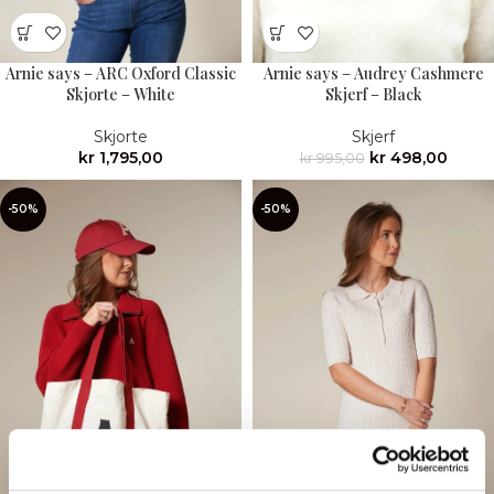
Arnie says – Audrey Cashmere
Arnie says – ARC Oxford Classic
Skjerf – Black
Skjorte – White
Skjerf
Skjorte
kr
498,00
kr
1,795,00
kr
995,00
-50%
-50%