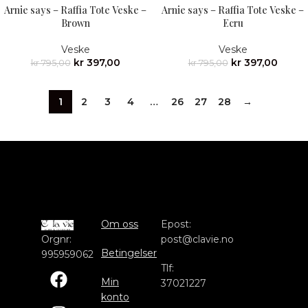
Arnie says – Raffia Tote Veske –
Arnie says – Raffia Tote Veske –
Brown
Ecru
Veske
Veske
kr
397,00
kr
397,00
kr
795,00
kr
795,00
1
2
3
4
…
26
27
28
→
Om oss
Epost:
Orgnr:
post@clavie.no
Betingelser
995959062
Tlf:
Min
37021227
konto