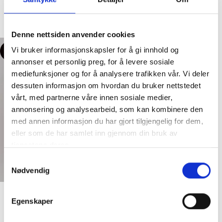
Bukse
Bukse
kr
999,00
kr
2,499,00
kr
1,999,00
Denne nettsiden anvender cookies
Vi bruker informasjonskapsler for å gi innhold og
-50%
-70%
annonser et personlig preg, for å levere sosiale
mediefunksjoner og for å analysere trafikken vår. Vi deler
dessuten informasjon om hvordan du bruker nettstedet
vårt, med partnerne våre innen sosiale medier,
annonsering og analysearbeid, som kan kombinere den
med annen informasjon du har gjort tilgjengelig for dem,
eller som de har samlet inn gjennom din bruk av
tjenestene deres.
Samtykkevalg
Nødvendig
Ella & il – Molly Stretch Lin
Bukse – Red
Egenskaper
Five units – ClaraFV – Bukse –
Bukse
Charcoal Mel