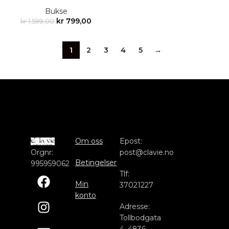
Bukse
kr
799,00
kr
1,599,00
1
2
3
4
5
→
Om oss
Epost:
Orgnr:
post@clavie.no
Betingelser
995959062
Tlf:
Min
37021227
konto
Adresse:
Tollbodgata
4, 4836