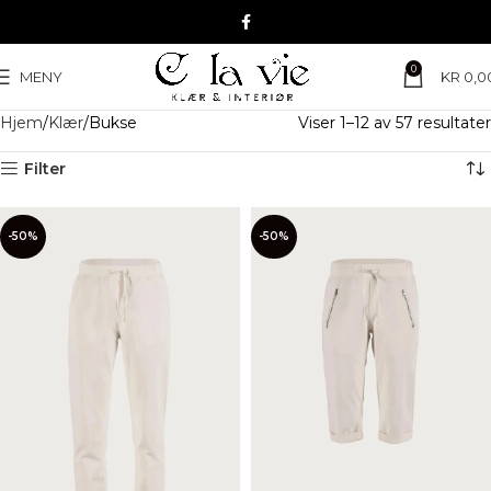
0
MENY
KR
0,0
Hjem
Klær
Bukse
Viser 1–12 av 57 resultater
Filter
-50%
-50%