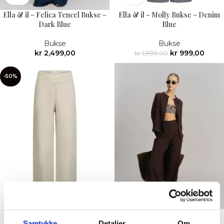
Ella & il – Felica Tencel Bukse –
Ella & il – Molly Bukse – Denim
Dark Blue
Blue
Bukse
Bukse
kr
2,499,00
kr
999,00
kr
1,999,00
-50%
Ella & il – Molly Lin Bukse –
Ella & il – Molly Stretch Lin
Beige Mel
Bukse – Dark Brown
Samtykke
Detaljer
Om