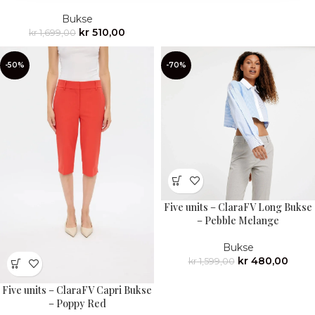
Bukse
kr
510,00
kr
1,699,00
-50%
-70%
Five units – ClaraFV Long Bukse
– Pebble Melange
Bukse
kr
480,00
kr
1,599,00
Five units – ClaraFV Capri Bukse
– Poppy Red