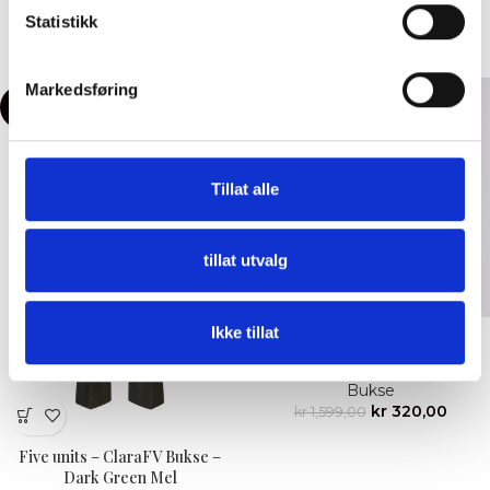
kr
1,249,00
kr
2,499,00
Statistikk
Bukse
kr
480,00
kr
1,599,00
Markedsføring
-70%
-80%
Tillat alle
tillat utvalg
Five units – ClaraFV Bukse
Ikke tillat
Regular – Sky Blue Mel
Bukse
kr
320,00
kr
1,599,00
Five units – ClaraFV Bukse –
Dark Green Mel