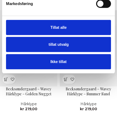
Hårklype
Markedsføring
kr
165,00
kr
219,00
kr
329,00
Tillat alle
tillat utvalg
Ikke tillat
Becksøndergaard – Wavey
Becksøndergaard – Wavey
Hårklype – Golden Nugget
Hårklype – Summer Sand
Hårklype
Hårklype
kr
219,00
kr
219,00