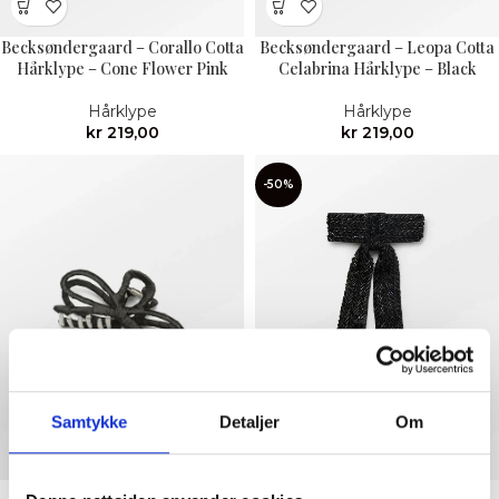
Becksøndergaard – Corallo Cotta
Becksøndergaard – Leopa Cotta
Hårklype – Cone Flower Pink
Celabrina Hårklype – Black
Hårklype
Hårklype
kr
219,00
kr
219,00
-50%
Samtykke
Detaljer
Om
Becksøndergaard – Merry
Becksøndergaard – Luster Bow