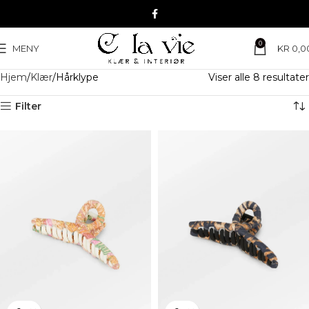
0
MENY
KR
0,0
Hjem
Klær
Hårklype
Viser alle 8 resultater
Filter