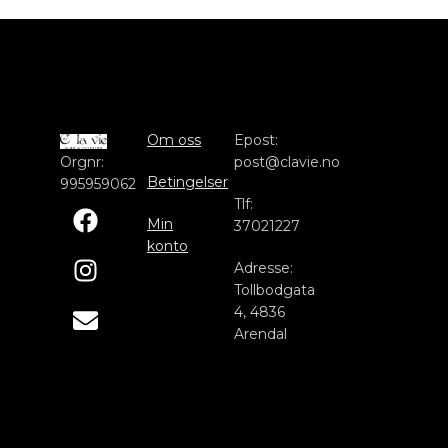
Om oss
Epost:
Orgnr:
post@clavie.no
Betingelser
995959062
Tlf:
Min
37021227
konto
Adresse:
Tollbodgata
4, 4836
Arendal