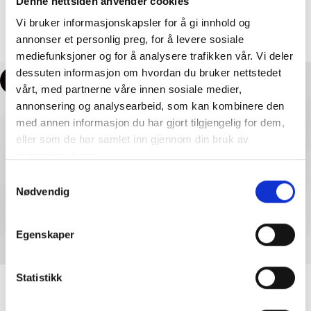
Denne nettsiden anvender cookies
Beaded Bow – Black
Hårklype – Black
Vi bruker informasjonskapsler for å gi innhold og
Hårklype
Hårklype
annonser et personlig preg, for å levere sosiale
kr
165,00
kr
249,00
kr
329,00
mediefunksjoner og for å analysere trafikken vår. Vi deler
dessuten informasjon om hvordan du bruker nettstedet
-50%
vårt, med partnerne våre innen sosiale medier,
annonsering og analysearbeid, som kan kombinere den
med annen informasjon du har gjort tilgjengelig for dem,
eller som de har samlet inn gjennom din bruk av
tjenestene deres.
Samtykkevalg
Nødvendig
Egenskaper
Becksøndergaard – Merry
Becksøndergaard – Tila
Statistikk
Beaded Bow – Silver
Celabrina Hårklype
Hårklype