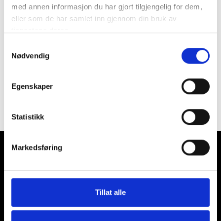
med annen informasjon du har gjort tilgjengelig for dem,
Pannebånd
eller som de har samlet inn gjennom din bruk av
kr
200,00
kr
399,00
tjenestene deres.
Samtykkevalg
Nødvendig
Egenskaper
Statistikk
Markedsføring
Om oss
Epost:
Tillat alle
Orgnr:
post@clavie.no
Betingelser
995959062