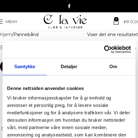
0
MENY
KR
0,0
Hjem
Pannebånd
Viser det ene resultatet
Filter
Samtykke
Detaljer
Om
-50%
Denne nettsiden anvender cookies
Vi bruker informasjonskapsler for å gi innhold og
annonser et personlig preg, for å levere sosiale
mediefunksjoner og for å analysere trafikken vår. Vi deler
dessuten informasjon om hvordan du bruker nettstedet
vårt, med partnerne våre innen sosiale medier,
Nohr Studio – Renee Pannebånd
Fuskepels – Sort
annonsering og analysearbeid, som kan kombinere den