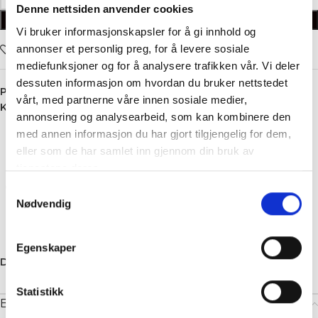
Denne nettsiden anvender cookies
LEGG I HANDLEKURV
Vi bruker informasjonskapsler for å gi innhold og
annonser et personlig preg, for å levere sosiale
Legg i ønskelisten
mediefunksjoner og for å analysere trafikken vår. Vi deler
dessuten informasjon om hvordan du bruker nettstedet
Produktnummer:
5527
vårt, med partnerne våre innen sosiale medier,
Kategori:
Skjorte
annonsering og analysearbeid, som kan kombinere den
med annen informasjon du har gjort tilgjengelig for dem,
eller som de har samlet inn gjennom din bruk av
tjenestene deres.
Samtykkevalg
Nødvendig
Egenskaper
Dele:
Statistikk
Beskrivelse