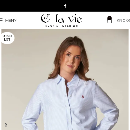
0
MENY
KR
0,0
UTSO
LGT