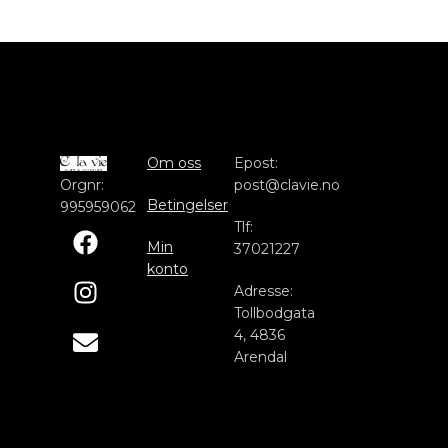
Om oss
Epost:
Orgnr:
post@clavie.no
Betingelser
995959062
Tlf:
Min
37021227
konto
Adresse:
Tollbodgata
4, 4836
Arendal