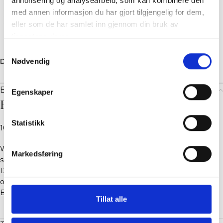
annonsering og analysearbeid, som kan kombinere den
med annen informasjon du har gjort tilgjengelig for dem,
eller som de har samlet inn gjennom din bruk av
tjenestene deres.
Samtykkevalg
Dele:
Nødvendig
Beskrivelse
Egenskaper
Beskrivelse
Statistikk
100% Polyester
Wavey Celabrina Hair Claw fra Becksöndergaard er en hårklo
Markedsføring
som måler 11 cm, dekket av 100 % bomullsstoff.
Den holder håret sikkert på plass og er enkel å bruke både til
oppsatser og løse frisyrer.
Egnet både til hverdagsbruk og mer pyntede looks.
Tillat alle