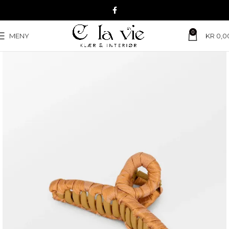
0
MENY
KR
0,0