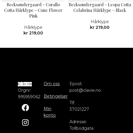
Becksøndergaard – Corallo
Becksøndergaard – Leopa Cotta
Cotta Hårklype – Cone Flower
Celabrina Hårklype – Black
Pink
Hårklype
Hårklype
kr
219,00
kr
219,00
Om oss
Epost:
Orgnr:
post@clavie.no
Betingelser
995959062
Tlf:
Min
37021227
konto
Adresse:
Tollbodgata