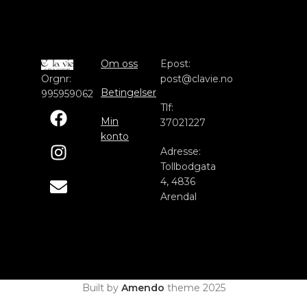
Om oss
Epost:
Orgnr:
post@clavie.no
Betingelser
995959062
Tlf:
Min
37021227
konto
Adresse:
Tollbodgata
4, 4836
Arendal
Built by
Amendo
theme
2025