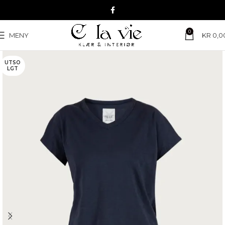
0
MENY
KR
0,0
UTSO
LGT