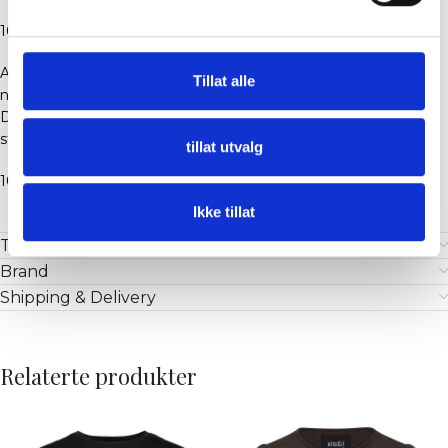
100% Fin Bomull
A lightweight tee crafted in a flamé cotton quality with a
Tillat alle
naturally breathable feel and subtle textured surface.
Designed with a wide chest and a relaxed silhouette that falls
straight on the body.
tillat utvalg
100% very fine cotton single flamé
Ikke tillat
Tilleggsinformasjon
Brand
Shipping & Delivery
Relaterte produkter