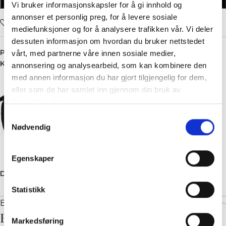
LEGG I HANDLEKURV
Vi bruker informasjonskapsler for å gi innhold og
annonser et personlig preg, for å levere sosiale
Legg i ønskelisten
mediefunksjoner og for å analysere trafikken vår. Vi deler
dessuten informasjon om hvordan du bruker nettstedet
Produktnummer:
5252
vårt, med partnerne våre innen sosiale medier,
Kategori:
Tshirt
annonsering og analysearbeid, som kan kombinere den
med annen informasjon du har gjort tilgjengelig for dem,
eller som de har samlet inn gjennom din bruk av
tjenestene deres.
Samtykkevalg
Nødvendig
Egenskaper
Dele:
Statistikk
Beskrivelse
Beskrivelse
Markedsføring