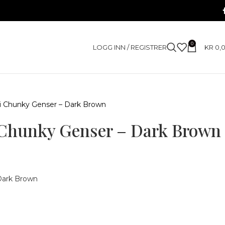
0
LOGG INN / REGISTRER
KR
0,
– Li Chunky Genser – Dark Brown
i Chunky Genser – Dark Brown
 Dark Brown