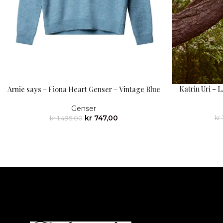
Katrin Uri – L
Arnie says – Fiona Heart Genser – Vintage Blue
Genser
kr
747,00
kr
kr
1,495,00