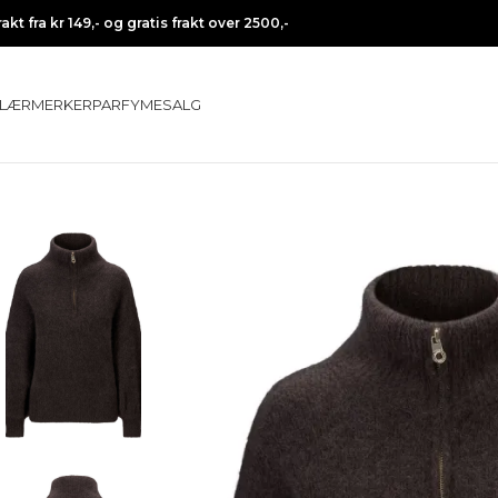
rakt fra kr 149,- og gratis frakt over 2500,-
LÆR
MERKER
PARFYME
SALG