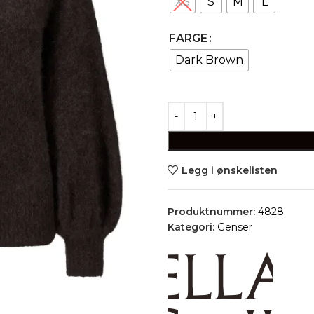
XS
S
M
L
FARGE
Dark Brown
Legg i ønskelisten
Produktnummer:
4828
Kategori:
Genser