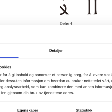
Dele:
KRIVELSE
TILLEGGSINFORMASJON
BRAND
SHIPPING & DELI
Detaljer
ookies
 for å gi innhold og annonser et personlig preg, for å levere sos
deler dessuten informasjon om hvordan du bruker nettstedet vårt,
og analysearbeid, som kan kombinere den med annen informasjon d
 achieve different expressions
 inn gjennom din bruk av tjenestene deres.
Egenskaper
Statistikk