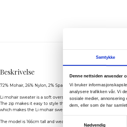
BES
Samtykke
Beskrivelse
Denne nettsiden anvender c
Vi bruker informasjonskapsler
72% Mohair, 26% Nylon, 2% Spandex
analysere trafikken vår. Vi 
Li mohair sweater is a soft oversized sweater with a half zip.
sosiale medier, annonsering 
The zip makes it easy to style the sweater in different ways and
dem, eller som de har samlet
which makes the Li mohair sweater very versatile.
Samtykkevalg
The model is 166cm tall and wears a size S.
Nødvendig