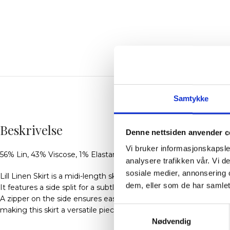
BES
Samtykke
Beskrivelse
Denne nettsiden anvender c
Vi bruker informasjonskapsler
56% Lin, 43% Viscose, 1% Elastan
analysere trafikken vår. Vi 
sosiale medier, annonsering 
Lill Linen Skirt is a midi-length skirt crafted from stretchy linen f
dem, eller som de har samlet
It features a side split for a subtle, elegant detail.
A zipper on the side ensures easy wear,
Samtykkevalg
making this skirt a versatile piece for both casual and refined sty
Nødvendig