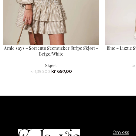
Arnie says – Sorrento Seersucker Stripe Skjørt –
Blue – Lizzie 
Beige/White
Skjørt
kr
kr
697,00
kr
1,395,00
Om oss