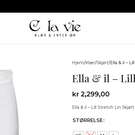
Hjem
Klær
Skjørt
Ella & il – L
Ella & il – Li
kr
2,299,00
Ella & il – Lill Stretch Lin Skjør
STØRRELSE