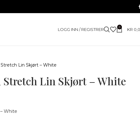
0
LOGG INN / REGISTRER
KR
0,
ill Stretch Lin Skjørt – White
ll Stretch Lin Skjørt – White
t – White