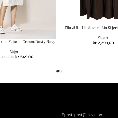
Ella & il – Lill Stretch Lin Skjø
Skjørt
Stripe Skjørt – Cream/Dusty Navy
kr
2,299,00
Skjørt
kr
549,00
1,099,00
Epost: post@clavie.no