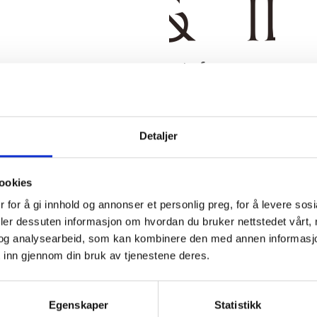
Dele:
KRIVELSE
TILLEGGSINFORMASJON
BRAND
SHIPPING & DELI
Detaljer
ookies
 for å gi innhold og annonser et personlig preg, for å levere sos
deler dessuten informasjon om hvordan du bruker nettstedet vårt,
og analysearbeid, som kan kombinere den med annen informasjon d
or a comfortable fit.
 inn gjennom din bruk av tjenestene deres.
ling.
Egenskaper
Statistikk