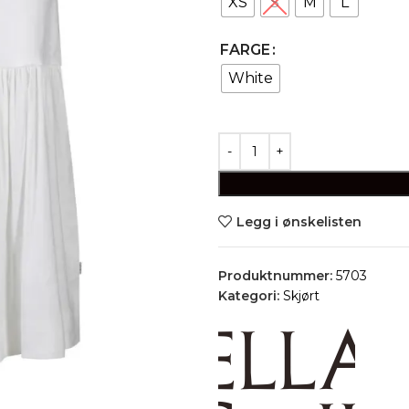
XS
S
M
L
FARGE
White
Legg i ønskelisten
Produktnummer:
5703
Kategori:
Skjørt