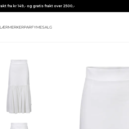
rakt fra kr 149,- og gratis frakt over 2500,-
LÆR
MERKER
PARFYME
SALG