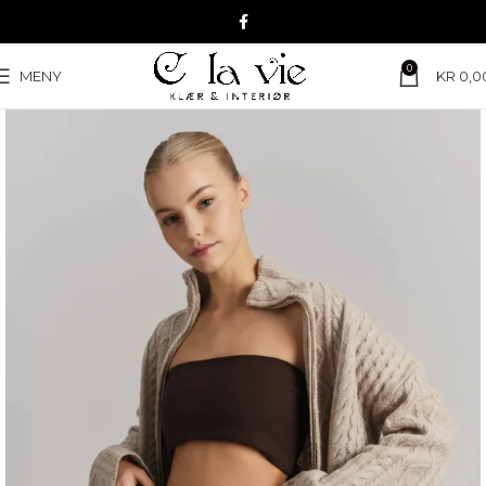
0
MENY
KR
0,0