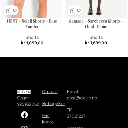
HÉST – Soleil Shorts – Blue
Samsøe – Sarebecca Shorts –
Yonder
Fluid Denim
Shorts
Shorts
kr
1,099,00
kr
1,699,00
Om oss
Epost:
Orgnr:
post@clavie.no
Betingelser
995959062
Tlf:
Min
37021227
konto