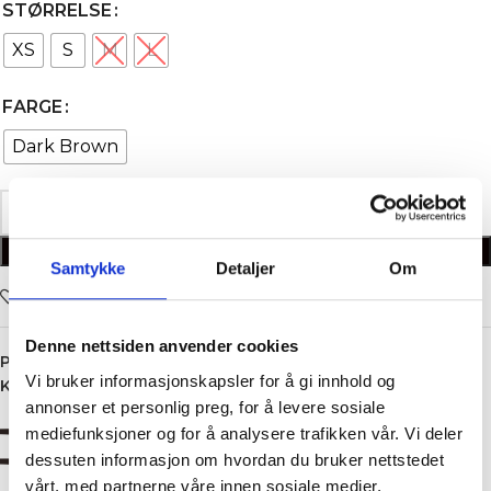
STØRRELSE
XS
S
M
L
FARGE
Dark Brown
LEGG I HANDLEKURV
Samtykke
Detaljer
Om
Legg i ønskelisten
Denne nettsiden anvender cookies
Produktnummer:
5707
Vi bruker informasjonskapsler for å gi innhold og
Kategori:
Shorts
annonser et personlig preg, for å levere sosiale
mediefunksjoner og for å analysere trafikken vår. Vi deler
dessuten informasjon om hvordan du bruker nettstedet
vårt, med partnerne våre innen sosiale medier,