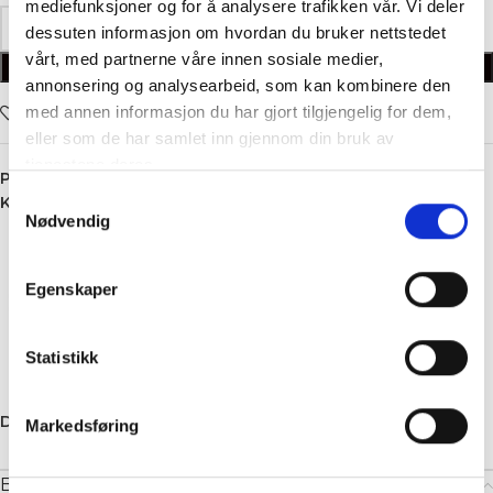
mediefunksjoner og for å analysere trafikken vår. Vi deler
dessuten informasjon om hvordan du bruker nettstedet
vårt, med partnerne våre innen sosiale medier,
LEGG I HANDLEKURV
annonsering og analysearbeid, som kan kombinere den
med annen informasjon du har gjort tilgjengelig for dem,
Legg i ønskelisten
eller som de har samlet inn gjennom din bruk av
tjenestene deres.
Produktnummer:
4757
Samtykkevalg
Kategori:
Bukse
Nødvendig
Egenskaper
Statistikk
Dele:
Markedsføring
Beskrivelse