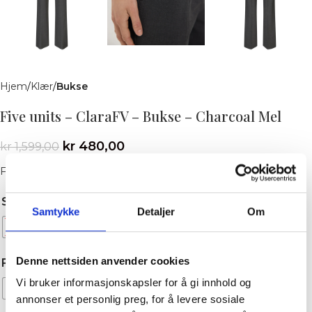
Hjem
Klær
Bukse
Five units – ClaraFV – Bukse – Charcoal Mel
kr
480,00
kr
1,599,00
Five units – ClaraFV – Bukse – Charcoal Mel
STØRRELSE
Samtykke
Detaljer
Om
24
25
26
27
28
29
30
31
32
Denne nettsiden anvender cookies
FARGE
Vi bruker informasjonskapsler for å gi innhold og
Charcoal Mel
annonser et personlig preg, for å levere sosiale