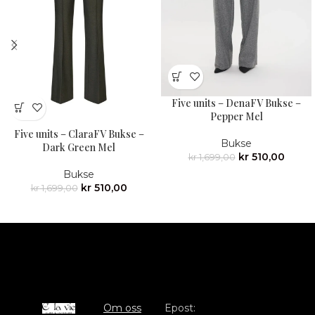
Five units – DenaFV Bukse –
Pepper Mel
Five units – ClaraFV Bukse –
Bukse
Dark Green Mel
kr
510,00
kr
1,699,00
Bukse
kr
510,00
kr
1,699,00
Om oss
Epost: