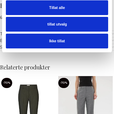
Beskrivelse
Tillat alle
62% Resirkulert Polyester, 33% Viscose, 5% Elastan
tillat utvalg
Tilleggsinformasjon
Brand
Ikke tillat
Shipping & Delivery
Relaterte produkter
-70%
-70%