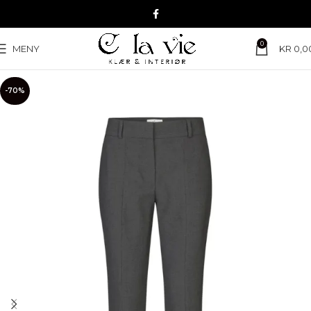
0
MENY
KR
0,0
-70%