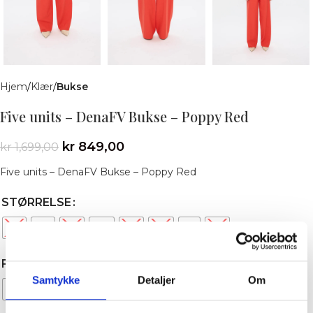
Hjem
Klær
Bukse
Five units – DenaFV Bukse – Poppy Red
kr
849,00
kr
1,699,00
Five units – DenaFV Bukse – Poppy Red
STØRRELSE
25
26
27
28
29
30
31
32
FARGE
Samtykke
Detaljer
Om
Poppy Red