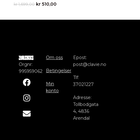
kr
510,00
kr
1,699,00
Om oss
Epost:
Orgnr:
post@clavie.no
Betingelser
995959062
Tlf:
Min
37021227
konto
Adresse:
Tollbodgata
4, 4836
Arendal