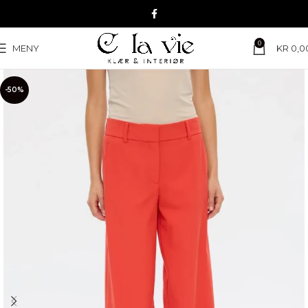
0
MENY
KR
0,0
-50%