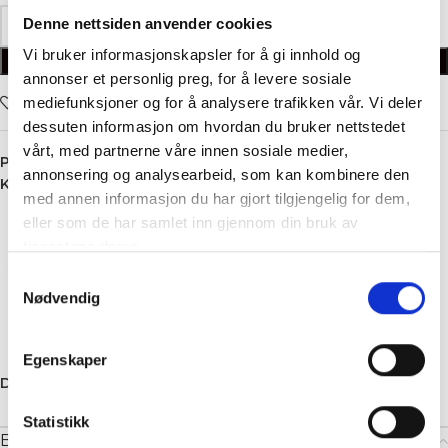
Denne nettsiden anvender cookies
Vi bruker informasjonskapsler for å gi innhold og
LEGG I HANDLEKURV
annonser et personlig preg, for å levere sosiale
Legg i ønskelisten
mediefunksjoner og for å analysere trafikken vår. Vi deler
dessuten informasjon om hvordan du bruker nettstedet
vårt, med partnerne våre innen sosiale medier,
Produktnummer:
5243
annonsering og analysearbeid, som kan kombinere den
Kategori:
Bukse
med annen informasjon du har gjort tilgjengelig for dem,
eller som de har samlet inn gjennom din bruk av
tjenestene deres.
Samtykkevalg
Nødvendig
Egenskaper
Dele:
Statistikk
Beskrivelse