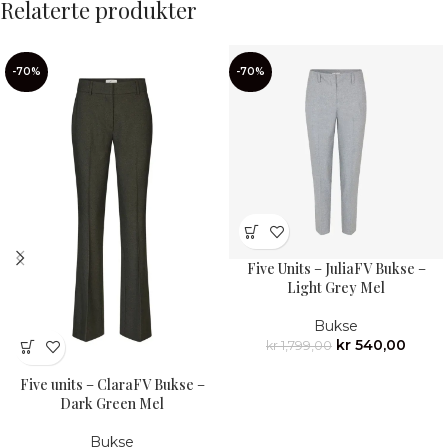
Relaterte produkter
-70%
-70%
Five Units – JuliaFV Bukse –
Light Grey Mel
Bukse
kr
540,00
kr
1,799,00
Five units – ClaraFV Bukse –
Dark Green Mel
Bukse