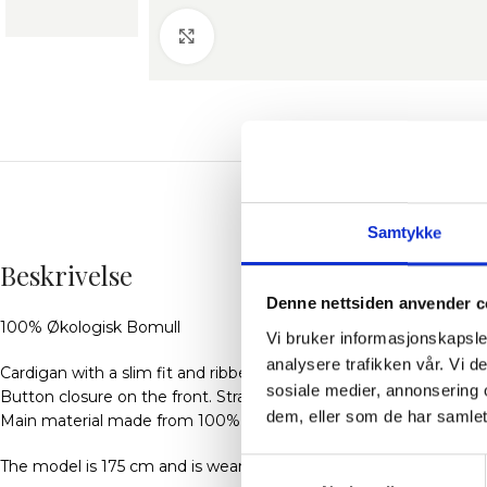
Klikk for å forstørre
BES
Samtykke
Beskrivelse
Denne nettsiden anvender c
100% Økologisk Bomull
Vi bruker informasjonskapsler
analysere trafikken vår. Vi 
Cardigan with a slim fit and ribbed texture.
sosiale medier, annonsering 
Button closure on the front. Straight cuffs and hem. Round neck
dem, eller som de har samlet
Main material made from 100% organic cotton. Made in Portuga
The model is 175 cm and is wearing size S
Samtykkevalg