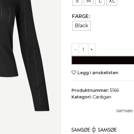
S
M
L
XL
FARGE
Black
Legg i ønskelisten
Produktnummer:
5166
Kategori:
Cardigan
samsøe