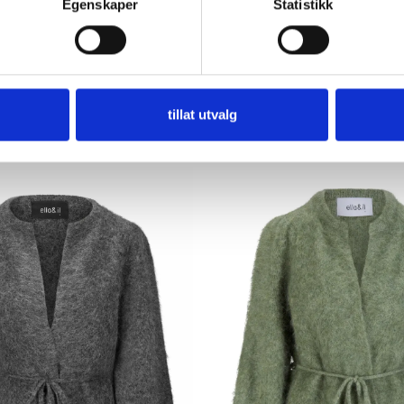
Egenskaper
Statistikk
fied by Control Union 1009799.
tillat utvalg