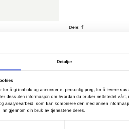
Dele:
KRIVELSE
TILLEGGSINFORMASJON
BRAND
SHIPPING & DELI
Detaljer
ookies
 for å gi innhold og annonser et personlig preg, for å levere sos
deler dessuten informasjon om hvordan du bruker nettstedet vårt,
og analysearbeid, som kan kombinere den med annen informasjon d
.
 inn gjennom din bruk av tjenestene deres.
l.