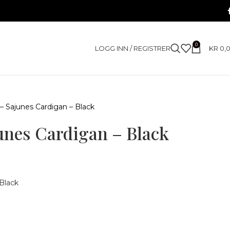
0
LOGG INN / REGISTRER
KR
0,
 Sajunes Cardigan – Black
unes Cardigan – Black
Black