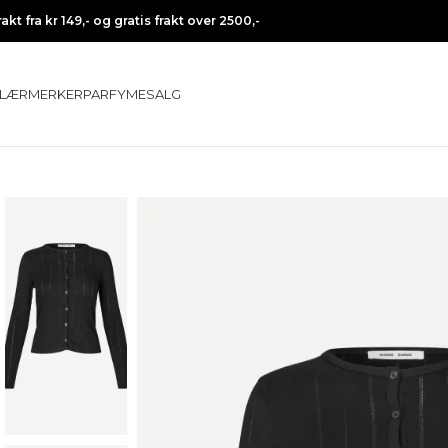
rakt fra kr 149,- og gratis frakt over 2500,-
LÆR
MERKER
PARFYME
SALG