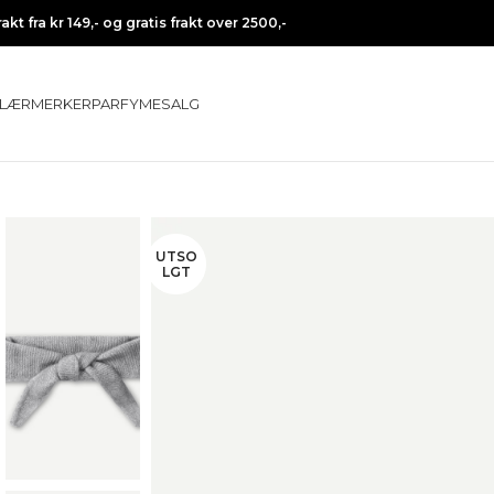
rakt fra kr 149,- og gratis frakt over 2500,-
LÆR
MERKER
PARFYME
SALG
UTSO
LGT