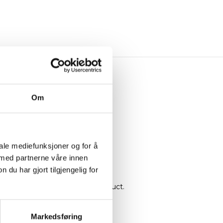
VERY
Om
iale mediefunksjoner og for å
 med partnerne våre innen
u har gjort tilgjengelig for
material from farm to final product.
Markedsføring