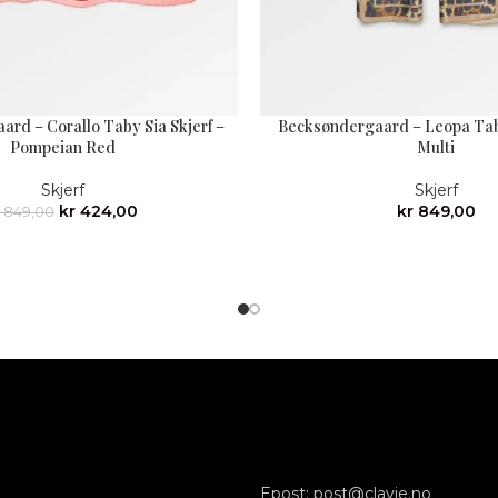
rd – Corallo Taby Sia Skjerf –
Becksøndergaard – Leopa Taby
Pompeian Red
Multi
Skjerf
Skjerf
kr
424,00
kr
849,00
849,00
Epost: post@clavie.no