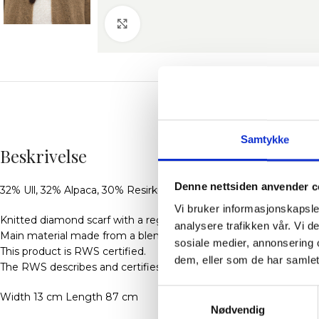
Klikk for å forstørre
BES
Samtykke
Beskrivelse
Denne nettsiden anvender c
32% Ull, 32% Alpaca, 30% Resirkulert Polyester, 6% Elastan
Vi bruker informasjonskapsler
Knitted diamond scarf with a regular fit.
analysere trafikken vår. Vi 
Main material made from a blend with wool and alpaca wool.
sosiale medier, annonsering 
This product is RWS certified.
dem, eller som de har samlet
The RWS describes and certifies animal welfare and land managem
Samtykkevalg
Width 13 cm Length 87 cm
Nødvendig