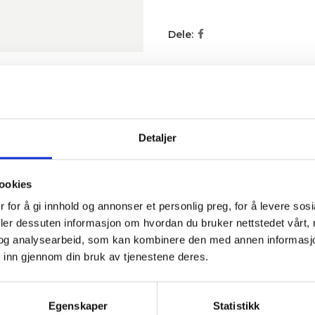
Dele:
KRIVELSE
TILLEGGSINFORMASJON
BRAND
SHIPPING & DELI
Detaljer
ookies
 for å gi innhold og annonser et personlig preg, for å levere sos
deler dessuten informasjon om hvordan du bruker nettstedet vårt,
og analysearbeid, som kan kombinere den med annen informasjon d
 inn gjennom din bruk av tjenestene deres.
ent practices in wool fibre production and tracks the certified 
Egenskaper
Statistikk