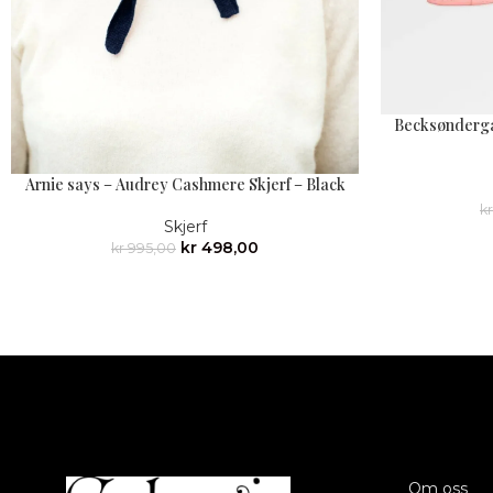
Becksøndergaa
Arnie says – Audrey Cashmere Skjerf – Black
kr
Skjerf
kr
498,00
kr
995,00
Om oss