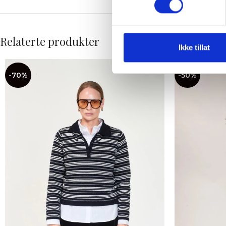
Relaterte produkter
Ikke tillat
-70%
-50%