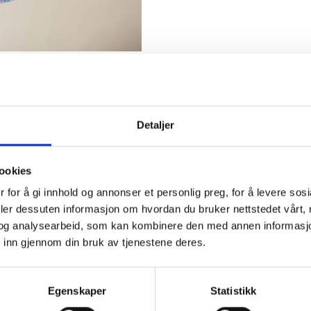
Dele:
KRIVELSE
TILLEGGSINFORMASJON
BRAND
SHIPPING & DELI
Detaljer
ookies
 for å gi innhold og annonser et personlig preg, for å levere sos
deler dessuten informasjon om hvordan du bruker nettstedet vårt,
og analysearbeid, som kan kombinere den med annen informasjon d
g rynket tekstur som holder deg sval.
 inn gjennom din bruk av tjenestene deres.
ongen.
 Kort, men passe lengde
.
Egenskaper
Statistikk