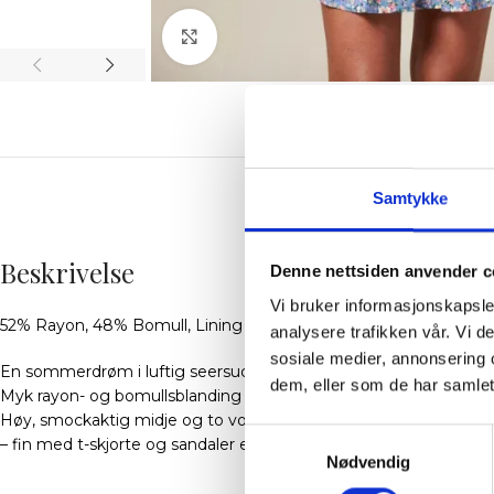
Klikk for å forstørre
BES
Samtykke
Beskrivelse
Denne nettsiden anvender c
Vi bruker informasjonskapsler
52% Rayon, 48% Bomull, Lining 100% Bomull
analysere trafikken vår. Vi 
sosiale medier, annonsering 
En sommerdrøm i luftig seersucker med smale striper og naturli
dem, eller som de har samlet
Myk rayon- og bomullsblanding faller silkemykt og beholder fas
Høy, smockaktig midje og to volanglag gir bevegelse og sjarm.
Samtykkevalg
– fin med t-skjorte og sandaler eller en genser på kjølige kvelder
Nødvendig