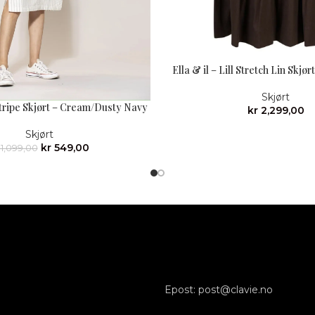
Ella & il – Lill Stretch Lin Skjø
Skjørt
Stripe Skjørt – Cream/Dusty Navy
kr
2,299,00
Skjørt
kr
549,00
1,099,00
Epost: post@clavie.no