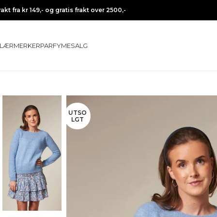
rakt fra kr 149,- og gratis frakt over 2500,-
LÆR
MERKER
PARFYME
SALG
UTSO
LGT