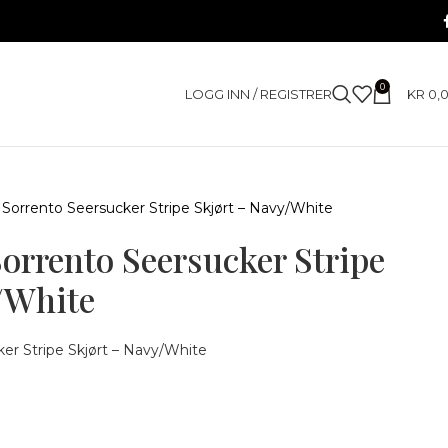
0
LOGG INN / REGISTRER
KR
0,
– Sorrento Seersucker Stripe Skjørt – Navy/White
Sorrento Seersucker Stripe
/White
ker Stripe Skjørt – Navy/White