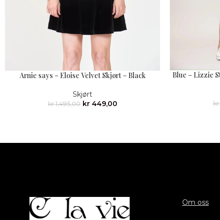
Blue – Lizzie 
Arnie says – Eloise Velvet Skjørt – Black
Skjørt
kr
449,00
kr
kr
1,495,00
Om oss