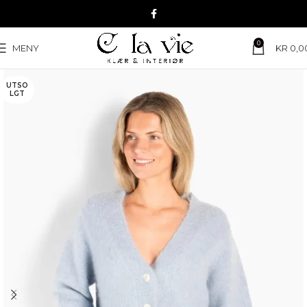
0
MENY
KR
0,0
UTSO
LGT