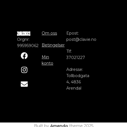
Om oss
Epost:
Orgnr:
post@clavie.no
Betingelser
995959062
Tlf:
Min
37021227
konto
Adresse:
Tollbodgata
4, 4836
Arendal
Built by
Amendo
theme
2025