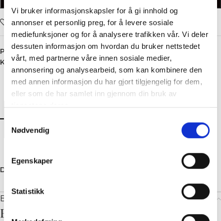
LEGG I HANDLEKURV
Vi bruker informasjonskapsler for å gi innhold og
Legg i ønskelisten
annonser et personlig preg, for å levere sosiale
mediefunksjoner og for å analysere trafikken vår. Vi deler
dessuten informasjon om hvordan du bruker nettstedet
Produktnummer:
5280
vårt, med partnerne våre innen sosiale medier,
Kategori:
Cardigan
annonsering og analysearbeid, som kan kombinere den
med annen informasjon du har gjort tilgjengelig for dem,
eller som de har samlet inn gjennom din bruk av
tjenestene deres.
Samtykkevalg
Nødvendig
Egenskaper
Dele:
Statistikk
Beskrivelse
Beskrivelse