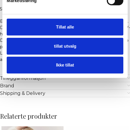
Markedsføring
59% Alpaca ull, 25% Acryl, 15% Nylon, 1% Elastan
En myk strikket cardigan laget i en eksklusiv alpakkaullblanding.
Tillat alle
Designet med en avslappet, lett cropped passform og en ren V-
hals.
Den luftige, fluffy teksturen kombineres med diskret Hést-logo
tillat utvalg
på siden.
Lett, men varm – et allsidig lag-på-lag-plagg som tilfører
antrekket et moderne og uanstrengt uttrykk.
Ikke tillat
Tilleggsinformasjon
Brand
Shipping & Delivery
Relaterte produkter