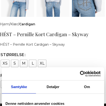
Hjem
Klær
Cardigan
HÉST – Pernille Kort Cardigan – Skyway
HÉST – Pernille Kort Cardigan – Skyway
STØRRELSE
XS
S
M
L
XL
FARGE
Skyway
Samtykke
Detaljer
Om
Denne nettsiden anvender cookies