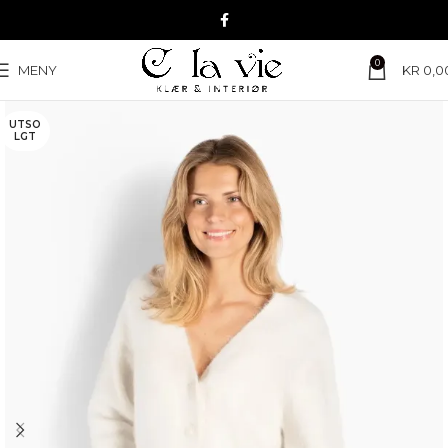
0
MENY
KR
0,0
UTSO
LGT