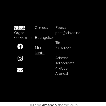
Om oss
Epost:
Orgnr:
post@clavie.no
Betingelser
995959062
Tlf:
Min
37021227
konto
Adresse:
Tollbodgata
4, 4836
Arendal
Built by
Amendo
theme
2025