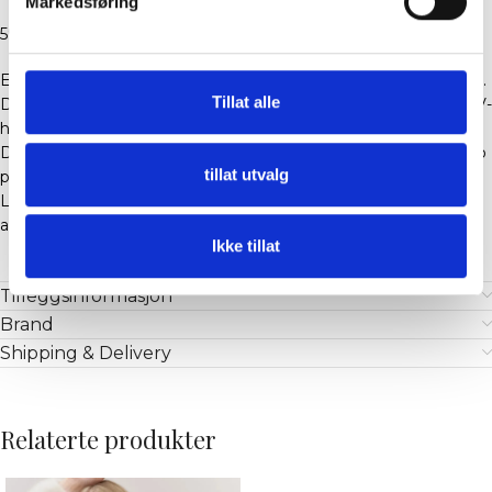
Markedsføring
59% Alpaca ull, 25% Acryl, 15% Nylon, 1% Elastan
En myk strikket cardigan laget i en eksklusiv alpakkaullblanding.
Tillat alle
Designet med en avslappet, lett cropped passform og en ren V-
hals.
Den luftige, fluffy teksturen kombineres med diskret Hést-logo
tillat utvalg
på siden.
Lett, men varm – et allsidig lag-på-lag-plagg som tilfører
antrekket et moderne og uanstrengt uttrykk.
Ikke tillat
Tilleggsinformasjon
Brand
Shipping & Delivery
Relaterte produkter