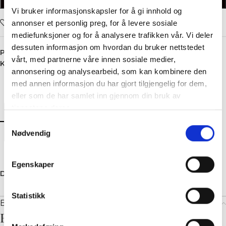
LEGG I HANDLEKURV
Vi bruker informasjonskapsler for å gi innhold og
Legg i ønskelisten
annonser et personlig preg, for å levere sosiale
mediefunksjoner og for å analysere trafikken vår. Vi deler
dessuten informasjon om hvordan du bruker nettstedet
Produktnummer:
5281
vårt, med partnerne våre innen sosiale medier,
Kategori:
Cardigan
annonsering og analysearbeid, som kan kombinere den
med annen informasjon du har gjort tilgjengelig for dem,
eller som de har samlet inn gjennom din bruk av
tjenestene deres.
Samtykkevalg
Nødvendig
Egenskaper
Dele:
Statistikk
Beskrivelse
Beskrivelse