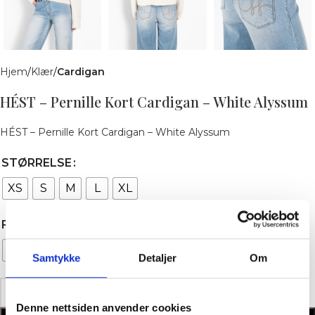
Hjem
Klær
Cardigan
HÉST – Pernille Kort Cardigan – White Alyssum
HÉST – Pernille Kort Cardigan – White Alyssum
STØRRELSE
XS
S
M
L
XL
FARGE
White Alyssum
Samtykke
Detaljer
Om
Denne nettsiden anvender cookies