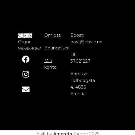
Om oss
Epost:
Orgnr:
post@clavie.no
Betingelser
995959062
Tlf:
Min
37021227
konto
Adresse:
Tollbodgata
4, 4836
Arendal
Built by
Amendo
theme
2025