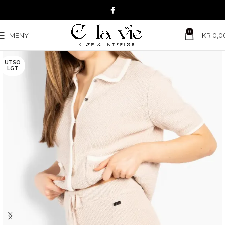
0
MENY
KR
0,0
UTSO
LGT