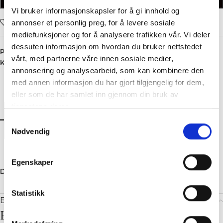
LEGG I HANDLEKURV
Vi bruker informasjonskapsler for å gi innhold og
Legg i ønskelisten
annonser et personlig preg, for å levere sosiale
mediefunksjoner og for å analysere trafikken vår. Vi deler
dessuten informasjon om hvordan du bruker nettstedet
Produktnummer:
5582
vårt, med partnerne våre innen sosiale medier,
Kategori:
Shorts
annonsering og analysearbeid, som kan kombinere den
med annen informasjon du har gjort tilgjengelig for dem,
eller som de har samlet inn gjennom din bruk av
tjenestene deres.
Samtykkevalg
Nødvendig
Egenskaper
Dele:
Statistikk
Beskrivelse
Beskrivelse