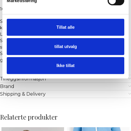
Markedsføring
100% Organisk Bomull
Soleil Shorts har en avslappet silhuett og en myk, strukturert
Tillat alle
kvalitet.
Laget i økologisk bomull som gir en lett og behagelig følelse.
Shortsen har elastisk linning med snøring og en lett strukturert
tillat utvalg
strikk som gir dybde til uttrykket.
Styles sammen med matchende Soleil cardigan for et
gjennomført og moderne sommerantrekk.
Ikke tillat
Tilleggsinformasjon
Brand
Shipping & Delivery
Relaterte produkter